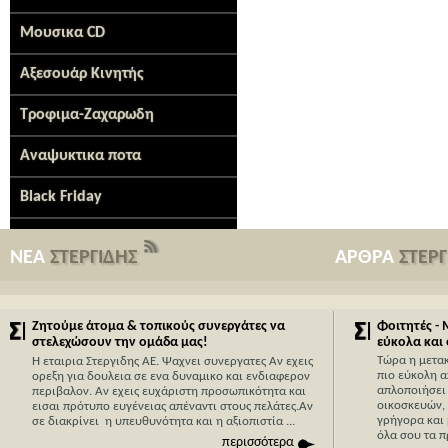
Μουσικα CD
Αξεσουάρ Κινητής
Τροφιμα-Ζαχαρωδη
Αναψυκτικα ποτα
Black Friday
ΝΕΑ
ΣΤΕΡΓΙΔΗΣ
ΑΡΘΡΑ
ΣΤΕΡ
Ζητούμε άτομα & τοπικούς συνεργάτες να
Φοιτητές -
στελεχώσουν την ομάδα μας!
εύκολα και
Τώρα η μετα
Η εταιρια Στεργιδης ΑΕ. Ψαχνει συνεργατες Αν εχεις
πιο εύκολη α
ορεξη για δουλεια σε ενα δυναμικο και ενδιαφερον
απλοποιήσει 
περιβαλον. Αν εχεις ευχάριστη προσωπικότητα και
οικοσκευών,
εισαι πρότυπο ευγένειας απέναντι στους πελάτες.Αν
γρήγορα και 
σε διακρίνει η υπευθυνότητα και η αξιοπιστία ...
όλα σου τα π
περισσότερα