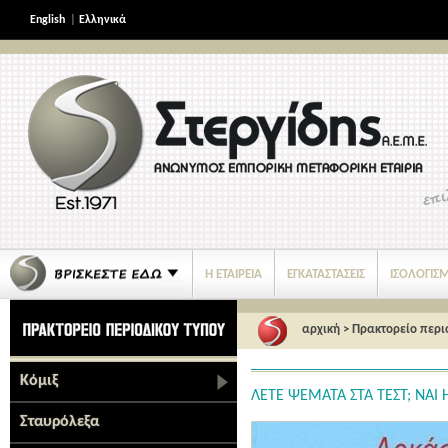
English
|
Ελληνικά
Η ΕΤΑΙΡΕΙΑ
ΕΓΚΑΤΑΣΤΑΣΕΙΣ
ΙΣΟΛΟΓΙΣ
ΝΕΑ ΠΡΟΪΟΝΤΑ
αρχική
>
Πρακτορείο περι
Κόμιξ
ΛΕΤΕ ΨΕΜΑΤΑ ΣΤΑ ΤΕΣΤ; ΝΑΙ 
Σταυρόλεξα