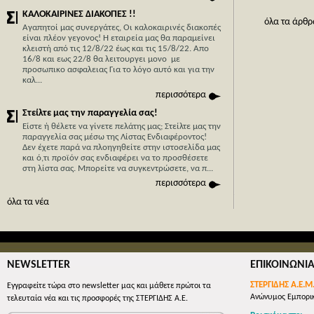
ΚΑΛΟΚΑΙΡΙΝΕΣ ΔΙΑΚΟΠΕΣ !!
όλα τα άρθρ
Αγαπητοί μας συνεργάτες, Οι καλοκαιρινές διακοπές
είναι πλέον γεγονος! Η εταιρεία μας θα παραμείνει
κλειστή από τις 12/8/22 έως και τις 15/8/22. Απο
Η Κύπρο
16/8 και εως 22/8 θα λειτουργει μονο με
Stergide
προσωπικο ασφαλειας Για το λόγο αυτό και για την
καλ...
Με 40 χρ
περισσότερα
με κύρια
Στείλτε μας την παραγγελία σας!
μπορείτε 
Είστε ή θέλετε να γίνετε πελάτης μας; Στείλτε μας την
οικονομι
παραγγελία σας μέσω της Λίστας Ενδιαφέροντος!
εμπορευμ
Δεν έχετε παρά να πλοηγηθείτε στην ιστοσελίδα μας
απλά συμ
και ό,τι προϊόν σας ενδιαφέρει να το προσθέσετε
στη λίστα σας. Mπορείτε να συγκεντρώσετε, να π...
όλες οι 
περισσότερα
όλα τα νέα
NEWSLETTER
ΕΠΙΚΟΙΝΩΝΙ
ΣΤΕΡΓΙΔΗΣ Α.Ε.Μ
Εγγραφείτε τώρα στο newsletter μας και μάθετε πρώτοι τα
Ανώνυμος Εμπορικ
τελευταία νέα και τις προσφορές της ΣΤΕΡΓΙΔΗΣ Α.Ε.