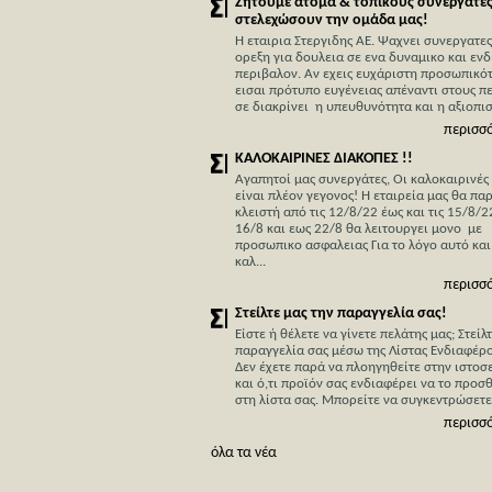
Ζητούμε άτομα & τοπικούς συνεργάτες
στελεχώσουν την ομάδα μας!
Η εταιρια Στεργιδης ΑΕ. Ψαχνει συνεργατες
ορεξη για δουλεια σε ενα δυναμικο και εν
περιβαλον. Αν εχεις ευχάριστη προσωπικότ
εισαι πρότυπο ευγένειας απέναντι στους π
σε διακρίνει η υπευθυνότητα και η αξιοπιστ
περισσ
ΚΑΛΟΚΑΙΡΙΝΕΣ ΔΙΑΚΟΠΕΣ !!
Αγαπητοί μας συνεργάτες, Οι καλοκαιρινές
είναι πλέον γεγονος! Η εταιρεία μας θα πα
κλειστή από τις 12/8/22 έως και τις 15/8/2
16/8 και εως 22/8 θα λειτουργει μονο με
προσωπικο ασφαλειας Για το λόγο αυτό και
καλ...
περισσ
Στείλτε μας την παραγγελία σας!
Είστε ή θέλετε να γίνετε πελάτης μας; Στείλ
παραγγελία σας μέσω της Λίστας Ενδιαφέρο
Δεν έχετε παρά να πλοηγηθείτε στην ιστοσ
και ό,τι προϊόν σας ενδιαφέρει να το προσ
στη λίστα σας. Mπορείτε να συγκεντρώσετε, 
περισσ
όλα τα νέα