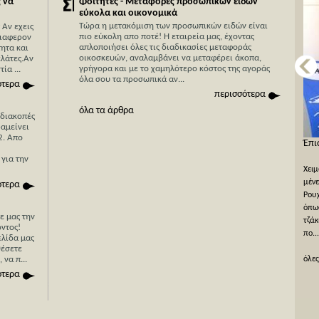
 να
Φοιτητές - Μεταφορές προσωπικών ειδών
εύκολα και οικονομικά
Τώρα η μετακόμιση των προσωπικών ειδών είναι
 Αν εχεις
πιο εύκολη απο ποτέ! Η εταιρεία μας, έχοντας
διαφερον
απλοποιήσει όλες τις διαδικασίες μεταφοράς
ητα και
οικοσκευών, αναλαμβάνει να μεταφέρει άκοπα,
ελάτες.Αν
γρήγορα και με το χαμηλότερο κόστος της αγοράς
ία ...
όλα σου τα προσωπικά αν...
ότερα
περισσότερα
όλα τα άρθρα
 διακοπές
ραμείνει
2. Απο
Η Κύπρος τώρα πιο κοντά στην Ελλάδα με την
Έπι
Stergides SA Cargo Courier
 για την
Χειμ
Με 40 χρόνια εμπειρίας στο χώρο των μεταφορών και
μένε
ότερα
με κύρια εξειδίκευση στις μεταφορές για Κύπρο
Ρουχ
μπορείτε να είστε σίγουροι για την ταχύτατη,
όπως
τε μας την
οικονομική και απροβλημάτιστη μεταφορά των
τζάκ
ντος!
εμπορευμάτων σας απλά με ένα μόνο τηλεφώνημα ή
πο...
ελίδα μας
απλά συμπληρών...
θέσετε
να π...
όλες
όλες οι προσφορές
ότερα