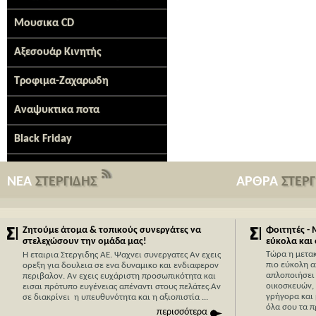
Μουσικα CD
Αξεσουάρ Κινητής
Τροφιμα-Ζαχαρωδη
Αναψυκτικα ποτα
Black Friday
ΝΕΑ
ΣΤΕΡΓΙΔΗΣ
ΑΡΘΡΑ
ΣΤΕΡ
Ζητούμε άτομα & τοπικούς συνεργάτες να
Φοιτητές -
στελεχώσουν την ομάδα μας!
εύκολα και
Τώρα η μετα
Η εταιρια Στεργιδης ΑΕ. Ψαχνει συνεργατες Αν εχεις
πιο εύκολη α
ορεξη για δουλεια σε ενα δυναμικο και ενδιαφερον
απλοποιήσει 
περιβαλον. Αν εχεις ευχάριστη προσωπικότητα και
οικοσκευών,
εισαι πρότυπο ευγένειας απέναντι στους πελάτες.Αν
γρήγορα και 
σε διακρίνει η υπευθυνότητα και η αξιοπιστία ...
όλα σου τα π
περισσότερα