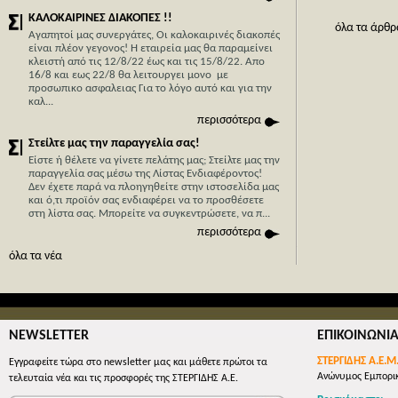
ΚΑΛΟΚΑΙΡΙΝΕΣ ΔΙΑΚΟΠΕΣ !!
όλα τα άρθρ
Αγαπητοί μας συνεργάτες, Οι καλοκαιρινές διακοπές
είναι πλέον γεγονος! Η εταιρεία μας θα παραμείνει
κλειστή από τις 12/8/22 έως και τις 15/8/22. Απο
Η Κύπρο
16/8 και εως 22/8 θα λειτουργει μονο με
Stergide
προσωπικο ασφαλειας Για το λόγο αυτό και για την
καλ...
Με 40 χρ
περισσότερα
με κύρια
Στείλτε μας την παραγγελία σας!
μπορείτε 
Είστε ή θέλετε να γίνετε πελάτης μας; Στείλτε μας την
οικονομι
παραγγελία σας μέσω της Λίστας Ενδιαφέροντος!
εμπορευμ
Δεν έχετε παρά να πλοηγηθείτε στην ιστοσελίδα μας
απλά συμ
και ό,τι προϊόν σας ενδιαφέρει να το προσθέσετε
στη λίστα σας. Mπορείτε να συγκεντρώσετε, να π...
όλες οι 
περισσότερα
όλα τα νέα
NEWSLETTER
ΕΠΙΚΟΙΝΩΝΙ
ΣΤΕΡΓΙΔΗΣ Α.Ε.Μ
Εγγραφείτε τώρα στο newsletter μας και μάθετε πρώτοι τα
Ανώνυμος Εμπορικ
τελευταία νέα και τις προσφορές της ΣΤΕΡΓΙΔΗΣ Α.Ε.