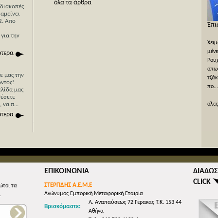
όλα τα άρθρα
 διακοπές
ραμείνει
2. Απο
Η Κύπρος τώρα πιο κοντά στην Ελλάδα με την
Έπι
Stergides SA Cargo Courier
 για την
Χειμ
Με 40 χρόνια εμπειρίας στο χώρο των μεταφορών και
μένε
ότερα
με κύρια εξειδίκευση στις μεταφορές για Κύπρο
Ρουχ
μπορείτε να είστε σίγουροι για την ταχύτατη,
όπως
τε μας την
οικονομική και απροβλημάτιστη μεταφορά των
τζάκ
ντος!
εμπορευμάτων σας απλά με ένα μόνο τηλεφώνημα ή
πο...
ελίδα μας
απλά συμπληρών...
θέσετε
να π...
όλες
όλες οι προσφορές
ότερα
ΕΠΙΚΟΙΝΩΝΙΑ
ΔΙΑΔΩΣ
CLICK
ΣΤΕΡΓΙΔΗΣ Α.Ε.Μ.Ε
ώτοι τα
Ανώνυμος Εμπορική Μεταφορική Εταιρία
.
Λ. Αναπαύσεως 72 Γέρακας Τ.Κ. 153 44
Βρισκόμαστε:
Αθήνα