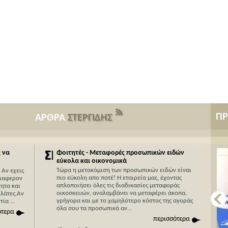
Π
ΑΡΘΡΑ
ΣΤΕΡΓΙΔΗΣ
 να
Φοιτητές - Μεταφορές προσωπικών ειδών
εύκολα και οικονομικά
Τώρα η μετακόμιση των προσωπικών ειδών είναι
 Αν εχεις
πιο εύκολη απο ποτέ! Η εταιρεία μας, έχοντας
διαφερον
απλοποιήσει όλες τις διαδικασίες μεταφοράς
ητα και
οικοσκευών, αναλαμβάνει να μεταφέρει άκοπα,
ελάτες.Αν
γρήγορα και με το χαμηλότερο κόστος της αγοράς
ία ...
όλα σου τα προσωπικά αν...
ότερα
περισσότερα