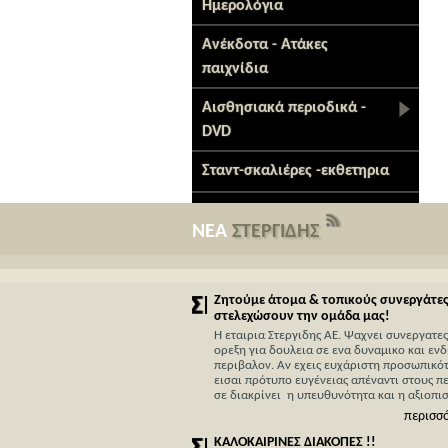
Ημερολόγια
Ανέκδοτα - Ατάκες
παιχνίδια
Αισθησιακά περιοδικά -
DVD
Σταντ-σκαλιέρες -εκθετηρια
ΝΕΑ
ΣΤΕΡΓΙΔΗΣ
Ζητούμε άτομα & τοπικούς συνεργάτες
στελεχώσουν την ομάδα μας!
Η εταιρια Στεργιδης ΑΕ. Ψαχνει συνεργατες
ορεξη για δουλεια σε ενα δυναμικο και εν
περιβαλον. Αν εχεις ευχάριστη προσωπικότ
εισαι πρότυπο ευγένειας απέναντι στους π
σε διακρίνει η υπευθυνότητα και η αξιοπιστ
περισσ
ΚΑΛΟΚΑΙΡΙΝΕΣ ΔΙΑΚΟΠΕΣ !!