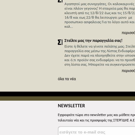
Αγαπητοί μας συνεργάτες, Οι καλοκαιρινές
είναι πλέον γεγονος! Η εταιρεία μας θα πα
κλειστή από τις 12/8/22 έως και τις 15/8/2
16/8 και εως 22/8 θα λειτουργει μονο με
προσωπικο ασφαλειας Για το λόγο αυτό και
καλ...
περισσ
Στείλτε μας την παραγγελία σας!
Είστε ή θέλετε να γίνετε πελάτης μας; Στείλ
παραγγελία σας μέσω της Λίστας Ενδιαφέρο
Δεν έχετε παρά να πλοηγηθείτε στην ιστοσ
και ό,τι προϊόν σας ενδιαφέρει να το προσ
στη λίστα σας. Mπορείτε να συγκεντρώσετε, 
περισσ
όλα τα νέα
NEWSLETTER
Εγγραφείτε τώρα στο newsletter μας και μάθετε πρ
τελευταία νέα και τις προσφορές της ΣΤΕΡΓΙΔΗΣ Α.Ε