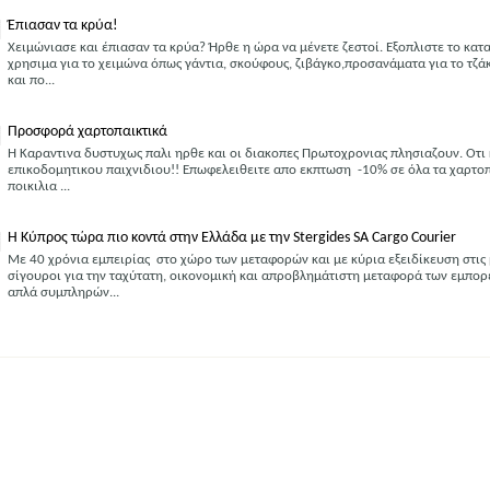
Έπιασαν τα κρύα!
Χειμώνιασε και έπιασαν τα κρύα? Ήρθε η ώρα να μένετε ζεστοί. Εξοπλιστε το κα
χρησιμα για το χειμώνα όπως γάντια, σκούφους, ζιβάγκο,προσανάματα για το τζάκ
και πο...
Προσφορά χαρτοπαικτικά
H Καραντινα δυστυχως παλι ηρθε και οι διακοπες Πρωτοχρονιας πλησιαζουν. Οτι
επικοδομητικου παιχνιδιου!! Επωφελειθειτε απο εκπτωση -10% σε όλα τα χαρτοπα
ποικιλια ...
Η Κύπρος τώρα πιο κοντά στην Ελλάδα με την Stergides SA Cargo Courier
Με 40 χρόνια εμπειρίας στο χώρο των μεταφορών και με κύρια εξειδίκευση στις 
σίγουροι για την ταχύτατη, οικονομική και απροβλημάτιστη μεταφορά των εμπο
απλά συμπληρών...