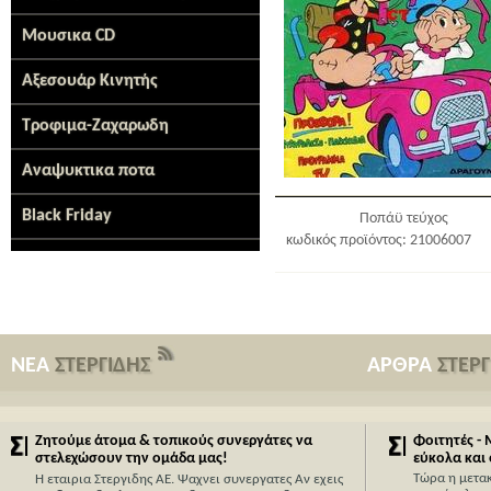
Μουσικα CD
Αξεσουάρ Κινητής
Τροφιμα-Ζαχαρωδη
Αναψυκτικα ποτα
Black Friday
Ποπάϋ τεύχος
κωδικός προϊόντος: 21006007
ΝΕΑ
ΣΤΕΡΓΙΔΗΣ
ΑΡΘΡΑ
ΣΤΕΡ
Ζητούμε άτομα & τοπικούς συνεργάτες να
Φοιτητές -
στελεχώσουν την ομάδα μας!
εύκολα και
Τώρα η μετα
Η εταιρια Στεργιδης ΑΕ. Ψαχνει συνεργατες Αν εχεις