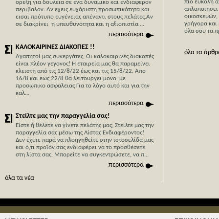
πιο εύκολη α
ορεξη για δουλεια σε ενα δυναμικο και ενδιαφερον
απλοποιήσει 
περιβαλον. Αν εχεις ευχάριστη προσωπικότητα και
οικοσκευών,
εισαι πρότυπο ευγένειας απέναντι στους πελάτες.Αν
γρήγορα και 
σε διακρίνει η υπευθυνότητα και η αξιοπιστία ...
όλα σου τα π
περισσότερα
ΚΑΛΟΚΑΙΡΙΝΕΣ ΔΙΑΚΟΠΕΣ !!
όλα τα άρθρ
Αγαπητοί μας συνεργάτες, Οι καλοκαιρινές διακοπές
είναι πλέον γεγονος! Η εταιρεία μας θα παραμείνει
κλειστή από τις 12/8/22 έως και τις 15/8/22. Απο
Η Κύπρο
16/8 και εως 22/8 θα λειτουργει μονο με
Stergide
προσωπικο ασφαλειας Για το λόγο αυτό και για την
καλ...
Με 40 χρ
περισσότερα
με κύρια
Στείλτε μας την παραγγελία σας!
μπορείτε 
Είστε ή θέλετε να γίνετε πελάτης μας; Στείλτε μας την
οικονομι
παραγγελία σας μέσω της Λίστας Ενδιαφέροντος!
εμπορευμ
Δεν έχετε παρά να πλοηγηθείτε στην ιστοσελίδα μας
απλά συμ
και ό,τι προϊόν σας ενδιαφέρει να το προσθέσετε
στη λίστα σας. Mπορείτε να συγκεντρώσετε, να π...
όλες οι 
περισσότερα
όλα τα νέα