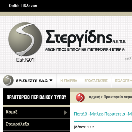
English
|
Ελληνικά
Η ΕΤΑΙΡΕΙΑ
ΕΓΚΑΤΑΣΤΑΣΕΙΣ
ΙΣΟΛΟΓΙΣ
ΝΕΑ ΠΡΟΪΟΝΤΑ
αρχική
>
Πρακτορείο περι
Κόμιξ
Ποπάϋ -Μπλεκ-Περιπετεια -Μ
Σταυρόλεξα
βλέπετε: 1 / 2