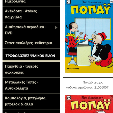
Ημερολόγια
Ανέκδοτα - Ατάκες
παιχνίδια
Αισθησιακά περιοδικά -
DVD
Σταντ-σκαλιέρες -εκθετηρια
Παιχνίδια - τυχερές
σακκούλες
Μεταλλικές Τάπες -
Ποπάϋ τευχος
κωδικός προϊόντος: 21006007
Αυτοκόλλητα
Κομπολόγια, μπεγλέρια,
μπρελόκ & άλλα