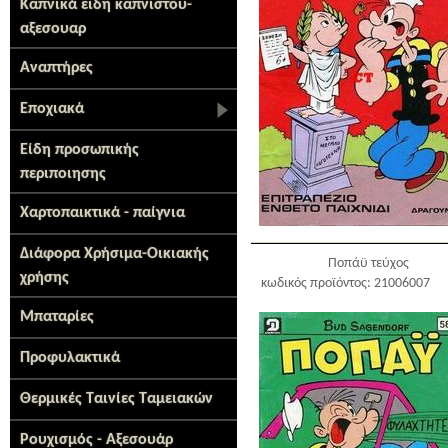
Καπνικά ειδη καπνιστου-
αξεσουαρ
Αναπτήρες
Εποχιακά
Είδη προσωπικής
περιποιησης
Χαρτοπαικτικά - παίγνια
Διάφορα Χρήσιμα-Οικιακής
Ποπάϋ τεύχος
χρήσης
κωδικός προϊόντος: 21006007
Μπαταρίες
Προφυλακτικά
Θερμικές Ταινίες Ταμειακών
Ρουχισμός - Αξεσουάρ