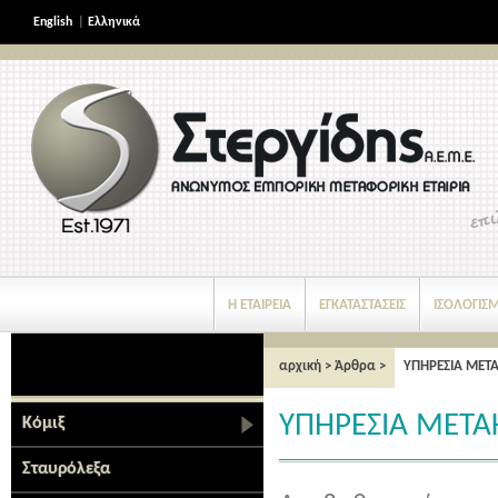
English
|
Ελληνικά
Η ΕΤΑΙΡΕΙΑ
ΕΓΚΑΤΑΣΤΑΣΕΙΣ
ΙΣΟΛΟΓΙΣ
ΝΕΑ ΠΡΟΪΟΝΤΑ
αρχική
>
Άρθρα
>
ΥΠΗΡΕΣΙΑ ΜΕΤ
ΥΠΗΡΕΣΙΑ ΜΕΤ
Κόμιξ
Σταυρόλεξα