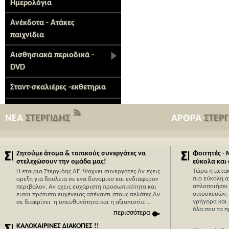
Ημερολόγια
Ανέκδοτα - Ατάκες
παιχνίδια
Αισθησιακά περιοδικά -
DVD
Σταντ-σκαλιέρες -εκθετηρια
ΝΕΑ
ΣΤΕΡΓΙΔΗΣ
ΑΡΘΡΑ
ΣΤΕΡ
Ζητούμε άτομα & τοπικούς συνεργάτες να
Φοιτητές -
στελεχώσουν την ομάδα μας!
εύκολα και
Τώρα η μετα
Η εταιρια Στεργιδης ΑΕ. Ψαχνει συνεργατες Αν εχεις
πιο εύκολη α
ορεξη για δουλεια σε ενα δυναμικο και ενδιαφερον
απλοποιήσει 
περιβαλον. Αν εχεις ευχάριστη προσωπικότητα και
οικοσκευών,
εισαι πρότυπο ευγένειας απέναντι στους πελάτες.Αν
γρήγορα και 
σε διακρίνει η υπευθυνότητα και η αξιοπιστία ...
όλα σου τα π
περισσότερα
ΚΑΛΟΚΑΙΡΙΝΕΣ ΔΙΑΚΟΠΕΣ !!