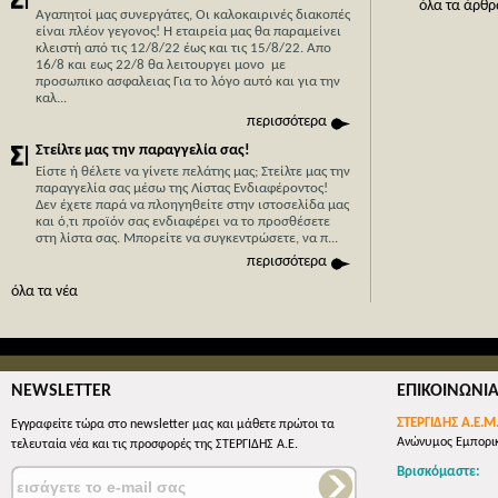
όλα τα άρθρ
Αγαπητοί μας συνεργάτες, Οι καλοκαιρινές διακοπές
είναι πλέον γεγονος! Η εταιρεία μας θα παραμείνει
κλειστή από τις 12/8/22 έως και τις 15/8/22. Απο
Η Κύπρο
16/8 και εως 22/8 θα λειτουργει μονο με
Stergide
προσωπικο ασφαλειας Για το λόγο αυτό και για την
καλ...
Με 40 χρ
περισσότερα
με κύρια
Στείλτε μας την παραγγελία σας!
μπορείτε 
Είστε ή θέλετε να γίνετε πελάτης μας; Στείλτε μας την
οικονομι
παραγγελία σας μέσω της Λίστας Ενδιαφέροντος!
εμπορευμ
Δεν έχετε παρά να πλοηγηθείτε στην ιστοσελίδα μας
απλά συμ
και ό,τι προϊόν σας ενδιαφέρει να το προσθέσετε
στη λίστα σας. Mπορείτε να συγκεντρώσετε, να π...
όλες οι 
περισσότερα
όλα τα νέα
NEWSLETTER
ΕΠΙΚΟΙΝΩΝΙ
ΣΤΕΡΓΙΔΗΣ Α.Ε.Μ
Εγγραφείτε τώρα στο newsletter μας και μάθετε πρώτοι τα
Ανώνυμος Εμπορικ
τελευταία νέα και τις προσφορές της ΣΤΕΡΓΙΔΗΣ Α.Ε.
Βρισκόμαστε: